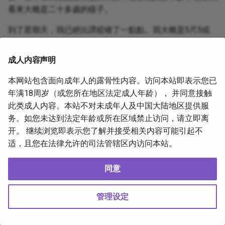
看來大概是二十多歲的樣子。
到了星期天，我已經比譚婭矮了一點點。我大概是5尺5或
者5尺6寸高。我那件新的B罩杯胸罩已經很緊了，所以我的
胸部大概是C罩杯了。時不時的，我感到一陣陣驚恐。我想
成人内容声明
著，這大概是對的，我不能再像一個男人一樣生活。當我低
下頭看著自己豐滿的乳房上下跳動時，我知道我沒有別的選
本网站包含面向成年人的露骨性内容。访问本站即表示您已
擇了。
年满18周岁（或您所在地区法定成人年龄）， 并同意接触
此类成人内容。本站不对未成年人及中国大陆地区提供服
但是，真正震驚的事情才剛剛在我腿間開始。那個小小的凸
务。如您未达到法定年龄或所在区域禁止访问，请立即离
起，由我以前陰莖形成的肉塊在周日晚上就凹陷了進去。一
开。 继续浏览即表示您了解并接受相关内容可能引起不
個凹槽開始生長，看起來像是陰道裂縫正開始形成。
适，且您在法律允许的司法管辖区内访问本站。
我也聯繫並會見了一位律師，我特意找了位男律師，從某種
同意
角度來說，我覺得女律師大概不會把被迫作為女人生活想的
太糟。讓他相信我的故事很花了一段時間，甚至我的工作證
明都不夠有說服力。
管理设定
然後，我又去見了蘇珊。穿著一件緊身黑色迷你裙，絲質上