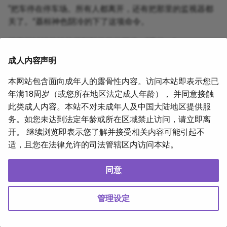
“把车停在停车场。所有人都离开，还有把那里的监视器都
关了。”聂桓神色阴冷的下了这项命令。
管家顿时抖了抖然后颤颤微微的回道：“是的。”
成人内容声明
聂桓站在黑暗的车厢里。看着缩在箱子里的聂轻歌。没有出
声。一直在一旁看着。知道里面的聂轻歌终于耐不住从箱子
本网站包含面向成年人的露骨性内容。访问本站即表示您已
里出来再黑暗中摸索。金丹期的他在夜间也可以看的一清二
年满18周岁（或您所在地区法定成人年龄）， 并同意接触
楚。看着她向他撞来。
此类成人内容。本站不对未成年人及中国大陆地区提供服
务。如您未达到法定年龄或所在区域禁止访问，请立即离
终于发出了声音。经过长久的等待聂桓已经将怒火镇压在了
开。 继续浏览即表示您了解并接受相关内容可能引起不
心底。
适，且您在法律允许的司法管辖区内访问本站。
“谁。”看着前面的人儿有些惊慌的问出这句话。聂桓并不想
回答。而是问出了自己想问的话：“我要拿你怎么办？”
同意
“哥？”前面的人儿一脸不信的表情。接着浑身开始颤抖。
管理设定
看着聂轻歌排拒的表情。聂桓强压下的怒火再次熊熊燃烧。