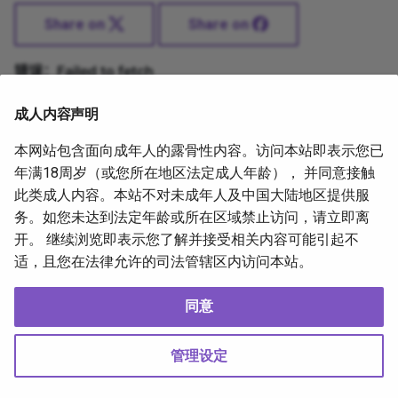
Share on
Share on
成人内容声明
本网站包含面向成年人的露骨性内容。访问本站即表示您已
年满18周岁（或您所在地区法定成人年龄）， 并同意接触
此类成人内容。本站不对未成年人及中国大陆地区提供服
务。如您未达到法定年龄或所在区域禁止访问，请立即离
开。 继续浏览即表示您了解并接受相关内容可能引起不
下一页
适，且您在法律允许的司法管辖区内访问本站。
移魂手机
同意
多元性别中文数字图书馆 2024
Made with
Material for MkDocs
管理设定