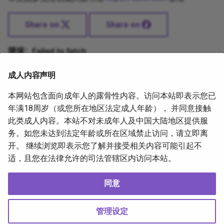
Share on
Share on
成人内容声明
本网站包含面向成年人的露骨性内容。访问本站即表示您已
年满18周岁（或您所在地区法定成人年龄）， 并同意接触
此类成人内容。本站不对未成年人及中国大陆地区提供服
务。如您未达到法定年龄或所在区域禁止访问，请立即离
开。 继续浏览即表示您了解并接受相关内容可能引起不
下一页
适，且您在法律允许的司法管辖区内访问本站。
移魂咒2
同意
多元性别中文数字图书馆 2024
Made with
Material for MkDocs
管理设定