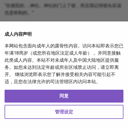
“在後院的……神社。神社的门上了锁，而且我记得锁头应该
也是铁制的。”
“神社……你是说，那个神社？”
成人内容声明
薰一边说，一边瞄著真琴。一个月前所发生的事故，其现场
正是那问神社。
本网站包含面向成年人的露骨性内容。访问本站即表示您已
年满18周岁（或您所在地区法定成人年龄）， 并同意接触
“真琴少爷，能让我去看看吗？”
此类成人内容。本站不对未成年人及中国大陆地区提供服
“好啊。那这位小姐就交给吉香代劳，可以吗，吉香？”
务。如您未达到法定年龄或所在区域禁止访问，请立即离
开。 继续浏览即表示您了解并接受相关内容可能引起不
“好的，真琴少爷。”
适，且您在法律允许的司法管辖区内访问本站。
一直不知该如何自处的谅子，听见吉香的回答，才终於放下
同意
忐忑的心，吐了口气。千广给吉香下了几个指示之後，便握
紧钥匙，离开书房。
管理设定
这门前有道绵长石阶的神社，对佐仓家来说是曾发生不幸事
故的地点，同时也是产生了某种超自然现象的场所。