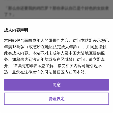
「那么你还要我的鸡巴罗？那你承认自己是个好色的女奴隶
了？」
「是，我承认自己是个淫荡的野鸡，求求您快点插入我的阴
成人内容声明
户吧！」虽然这句话不是出自我的本意，但为了满足肉体上
的需求我只好这么说。
本网站包含面向成年人的露骨性内容。访问本站即表示您已
年满18周岁（或您所在地区法定成人年龄）， 并同意接触
「好，那你把屁股挺起，用手拨开阴唇。」
此类成人内容。本站不对未成年人及中国大陆地区提供服
我迫不及待挺起屁股，拨开阴户，「啊 啊 好舒服，
务。如您未达到法定年龄或所在区域禁止访问，请立即离
嗯 」受到大阳具的抽插后，我满足的哼着淫声。
开。 继续浏览即表示您了解并接受相关内容可能引起不
适，且您在法律允许的司法管辖区内访问本站。
结束后陈大舟并没有为难我，还给我一些钱说是这次交易的
费用，午休的时间已经结束了。当我来到护士站时附身于美
同意
帆的我已经不在了，我还是没遇到自己。自从穿越时空来到
这个时间，感觉历史根本就没有为我而改变，一切都是按照
管理设定
原来的时间进行下去，于是我开始产生了疑问，到底我能不
能阻止事件的发生，改变历史呢？