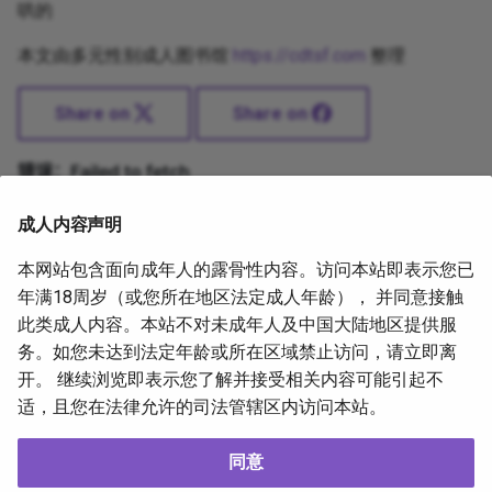
哄的
本文由多元性别成人图书馆
https://cdtsf.com
整理
Share on
Share on
成人内容声明
本网站包含面向成年人的露骨性内容。访问本站即表示您已
年满18周岁（或您所在地区法定成人年龄）， 并同意接触
此类成人内容。本站不对未成年人及中国大陆地区提供服
务。如您未达到法定年龄或所在区域禁止访问，请立即离
开。 继续浏览即表示您了解并接受相关内容可能引起不
下一页
适，且您在法律允许的司法管辖区内访问本站。
交換網
同意
多元性别中文数字图书馆 2024